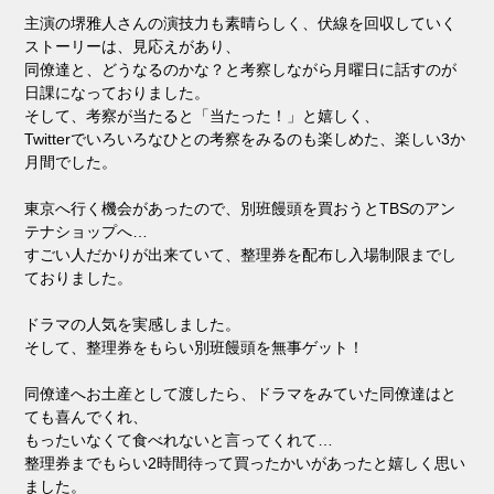
主演の堺雅人さんの演技力も素晴らしく、伏線を回収していく
ストーリーは、見応えがあり、
同僚達と、どうなるのかな？と考察しながら月曜日に話すのが
日課になっておりました。
そして、考察が当たると「当たった！」と嬉しく、
Twitterでいろいろなひとの考察をみるのも楽しめた、楽しい3か
月間でした。
東京へ行く機会があったので、別班饅頭を買おうとTBSのアン
テナショップへ…
すごい人だかりが出来ていて、整理券を配布し入場制限までし
ておりました。
ドラマの人気を実感しました。
そして、整理券をもらい別班饅頭を無事ゲット！
同僚達へお土産として渡したら、ドラマをみていた同僚達はと
ても喜んでくれ、
もったいなくて食べれないと言ってくれて…
整理券までもらい2時間待って買ったかいがあったと嬉しく思い
ました。