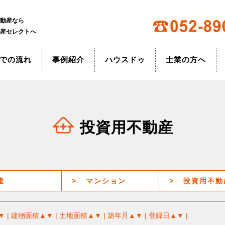
動産なら
産セレクトへ
での流れ
事例紹介
ハウスドゥ
士業の方へ
投資用不動産
建
>
マンション
>
投資用不動
▼
| 建物面積
▲
▼
| 土地面積
▲
▼
| 築年月
▲
▼
| 登録日
▲
▼
|